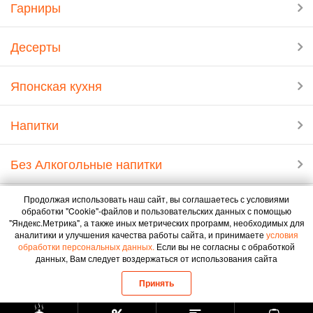
Гарниры
Десерты
Японская кухня
Напитки
Без Алкогольные напитки
Продолжая использовать наш сайт, вы соглашаетесь с условиями
обработки "Cookie"-файлов и пользовательских данных с помощью
Положение о порядке обработки и обеспечения безопасности
"Яндекс.Метрика",
а также иных метрических программ, необходимых для
персональных данных ООО Инсайт
аналитики и улучшения качества работы сайта, и принимаете
условия
обработки персональных данных.
Если вы не согласны с обработкой
Политика конфиденциальности Продавца
данных, Вам следует воздержаться от использования сайта
Разработчик ООО «Инсайт»
4mobile
| 2016 -
2026
©
Принять